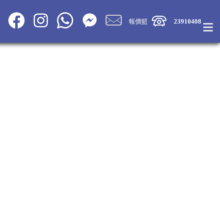
≡
報價籃
23910408
Share